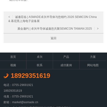
<
诚邀莅临 | ASMADE卓兴半导体与您相约 2026 SEMICON China
& 慕尼黑上海电子设备展
展会邀约 | 卓兴半导体诚邀您共聚SEMICON TAIWAN 2025
>
返回
首页
卓兴
产品
方案
视频
联系
成功案例
网站地图
18929351619
电话：0755-29691921
18929351619
传真：0755-29691921
邮箱：market@asmade.cn