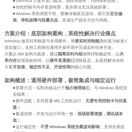
方案开发门槛高、调试周期长，代码体积受限；
●
DSP/FPGA
传统控制卡内存资源有限，复杂算法无法高效部署；
●
系统调度干扰、图像传输延迟波动，易引发
定位偏
●
Windows
差、停机故障与批量次品
，造成生产损失与交付风险。
方案介绍：底层架构重构，系统性解决行业痛点
放弃封闭框架与专用硬件，将
硬实时控制能力
封装为标准
AsMotion
C
语言接口，支持工程师在通用开发环境中完成实时任务开发。
方案以
架构为底座，通过
隔离实时内核
保障控制确定性，以
共
X86
享内存
实现高效协同，以
硬件直通接口
消除延迟，从底层解决传统
方案
开发难、稳定性不足、开放性弱
的核心问题。
架构概述：通用硬件部署，极简集成与稳定运行
部署方式：实时内核运行于
独占物理核心
，与
系统安
●
Windows
全隔离；
硬件适配：支持普通
工控机运行，
无需专用控制卡与仿真
●
X86
器；
集成优势：开发与运行环境一致，
现场部署便捷，调试成本
●
低；
运行稳定性：
不受
系统负载波动影响
，支持长期连
●
Windows