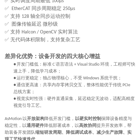
✅
实时调度周期最低
100μs
✅
同步周期稳定
EtherCAT
250μs
✅
支持
轴全同步运动控制
128
✅
图像传输延迟
微秒级
✅
支持
实时算法
Halcon / OpenCV
✅
无代码体积限制，支持复杂工艺
差异化优势：设备开发的四大核心增益
开发门槛低：标准
语言
语法
环境，工程师可快
●
C
+ Visual Studio
速上手
，
降低学习成本
；
运行
更稳定
：独占物理核心，不受
系统干扰
；
●
Windows
通信
更高速
：共享内存零拷贝交互，
整体
性能优于传统
●
PCIe
总线
方案
；
视觉实时性强：硬件直通采集，延迟
稳定
无波动
，
适配高精度
●
视觉引导工艺
。
以
开放架构
降低开发门槛，
以硬实时控制
保障设备精度与
AsMotion
稳定性，以
通用硬件
降低部署成本，以
高效协同
提升开发效率，帮
助装备开发团队
缩短研发周期、降低调试成本、减少生产故障、实
现工艺快速迭代。