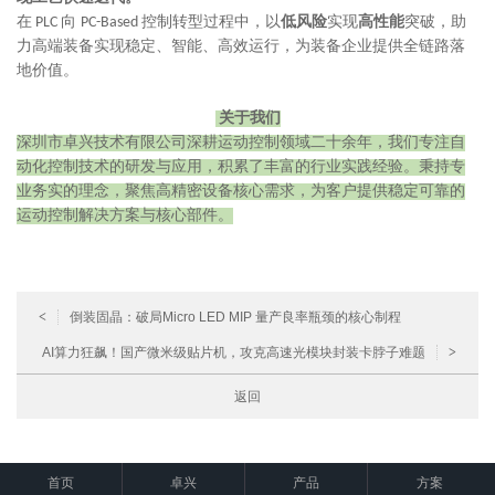
在
向
控制转型过程中，以
低风险
实现
高性能
突破，助
PLC
PC-Based
力高端装备实现稳定、智能、高效运行，为装备企业提供全链路落
地
价值。
关于我们
深圳市卓兴技术有限公司深耕运动控制领域二十余年，我们专注自
动化控制技术的研发与应用，积累了丰富的行业实践经验。秉持专
业务实的理念，聚焦高精密设备核心需求，为客户提供稳定可靠的
运动控制解决方案与核心部件。
<
倒装固晶：破局Micro LED MIP 量产良率瓶颈的核心制程
AI算力狂飙！国产微米级贴片机，攻克高速光模块封装卡脖子难题
>
返回
首页
卓兴
产品
方案