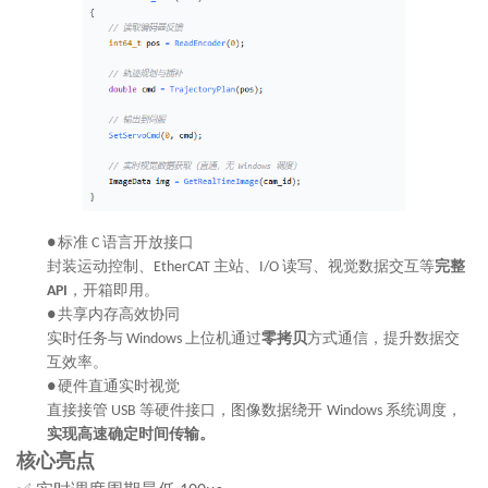
标准
语言开放接口
●
C
封装运动控制、
主站、
读写、视觉数据交互等
完整
EtherCAT
I/O
，开箱即用。
API
共享内存高效协同
●
实时任务与
上位机通过
零拷贝
方式通信，提升数据交
Windows
互效率。
硬件直通实时视觉
●
直接接管
等硬件接口，图像数据绕开
系统调度，
USB
Windows
实现
高速
确定
时间
传输。
核心亮点