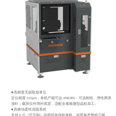
高精度无损取放单元
●
定位精度
，单机产能可达
；可选刚性、弹性两类
±15μm
45KUPH
顶针，载荷仅作用衬底层，适配全规格微型晶粒加工。
高稼动柔性混固系统
●
支持
寸（可定制）晶圆环免停机换料，内置角度预校正模
6