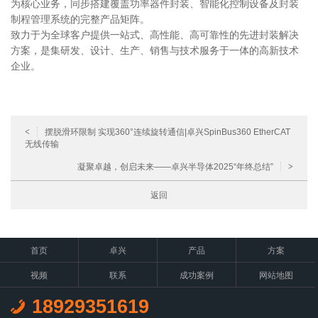
为核心业务，同步搭建覆盖功率器件封装、智能化控制设备及封装
制程管理系统的完整产品矩阵。
致力于为全球客户提供一站式、高性能、高可靠性的先进封装解决
方案，是集研发、设计、生产、销售与技术服务于一体的高新技术
企业。
<
摆脱滑环限制 实现360°连续旋转通信|卓兴SpinBus360 EtherCAT
无线传输
凝聚卓越，创启未来——卓兴半导体2025“年终总结”
>
返回
首页
卓兴
产品
方案
视频
联系
成功案例
网站地图
18929351619