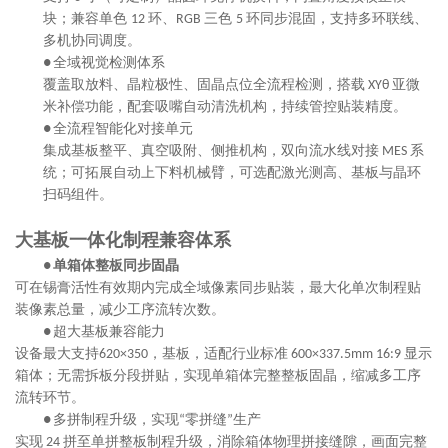
块；兼容单色
环、
三色
环同步混固，支持多环联线、
12
RGB
5
多机协同调度。
全域视觉检测体系
●
覆盖取放料、晶粒极性、固晶点位全流程检测，搭载
亚微
XYθ
米补偿功能，配套吸嘴自动清洗机构，持续管控贴装精度。
全流程智能化对接单元
●
集成基板整平、真空吸附、侧推机构，双向流水线对接
系
MES
统；可拓展自动上下料机械臂，可选配激光测高、基板与晶环
扫码组件。
大基板一体化制程兼容体系
单箱体整板同步固晶
●
可在锡膏活性有效期内完成全域像素同步贴装，最大化单次制程贴
装像素总量，减少工序流转次数。
超大基板兼容能力
●
设备最大支
持
，
基板，适配行业标准
显示
620×350
600×337.5mm 16:9
箱体；无需拆板分段拼贴，实现单箱体完整整板固晶，缩减多工序
流转环节。
多拼制程升级，实现
零拼缝
生产
●
“
”
实现
拼至单拼整板制程升级，消除箱体物理拼接缝隙，画面完整
24