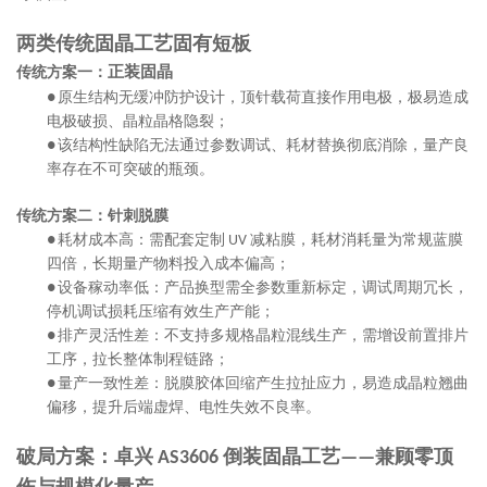
两类传统固晶工艺固有短板
正装固晶
传统方案一：
原生结构无缓冲防护设计，顶针载荷直接作用电极，极易造成
●
电极破损、晶粒晶格隐裂；
该结构性缺陷无法通过参数调试、耗材替换彻底消除，量产良
●
率存在不可突破的瓶颈。
传统方案二：针刺脱膜
耗材成本高：需配套定制
减粘膜，耗材消耗量为常规蓝膜
●
UV
四倍，长期量产物料投入成本偏高；
设备稼动率低
：产品换型需全参数重新标定，调试周期冗长，
●
停机调试损耗压缩有效生产产能；
排产灵活性差
：不支持多规格晶粒混线生产，需增设前置排片
●
工序，拉长整体制程链路；
量产一致性差：脱膜胶体回缩产生拉扯应力，易造成晶粒翘曲
●
偏移，提升后端虚焊、电性失效不良率。
破局方案：卓兴
倒装固晶工艺
兼顾零顶
AS3606
——