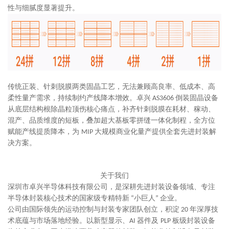
性与细腻度显著提升。
传统正装、针刺脱膜两类固晶工艺，无法兼顾高良率、低成本、高
柔性量产需求，持续制约产线降本增效。卓兴
倒装固晶设备
AS3606
从底层结构根除晶粒顶伤核心痛点，补齐针刺脱膜在耗材、稼动、
混产、品质维度的短板，叠加超大基板零拼缝一体化制程，全方位
赋能产线提质降本，为
大规模商业化量产提供全套先进封装解
MIP
决方案。
关于我们
深圳市卓兴半导体科技有限公司，是深耕先进封装设备领域、专注
半导体封装核心技术的国家级专精特新
小巨人
企业。
“
”
公司由国际领先的运动控制与封装专家团队创立，积淀
年深厚技
20
术底蕴与市场落地经验。以新型显示、
器件及
板级封装设备
AI
PLP