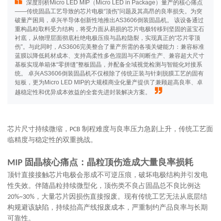
深度剖析Micro LED MIP（Micro LED in Package）量产的核心痛点
——传统固晶工艺导致的芯片电极“顶伤”问题及其高昂的良率损失。为突
破量产困局，卓兴半导体创新性地推出AS3606倒装固晶机。 该设备通过
重构晶粒取料受力结构，将受力面从易损的芯片电极转移到坚固的蓝宝石
衬底，从物理层面彻底杜绝电极压痕与晶粒隐裂，实现真正的“芯片零顶
伤”。与此同时，AS3606完美整合了量产所需的各项关键能力：兼容标准
蓝膜以降低耗材成本、支持高柔性多色混固与不间断生产、兼容超大尺寸
基板实现单箱体“零拼缝”整板固晶，并配备全域视觉检测与智能化对接系
统。 卓兴AS3606倒装固晶机不仅根除了传统正装与针刺脱膜工艺的固有
短板，更为Micro LED MIP的大规模商业化量产提供了兼顾超高良率、卓
越稳定性和优异成本效益的全套先进封装解决方案。
芯片尺寸持续微缩，
制程难度与良率压力急剧上升，传统工艺面
PCB
临精度与稳定性的双重挑战。
固晶核心痛点：晶粒顶伤造成大量良率损耗
MIP
顶针直接接触芯片电极会形成不可逆压痕，破坏电极结构并引发电
性失效。伴随晶粒持续微型化，顶伤类不良占固晶总不良比例达
，大量芯片因损伤直接报废。现有传统工艺无法从底层结
20%~30%
构规避该缺陷，持续抬高产线报废成本，严重制约产品良率与长期
可靠性。