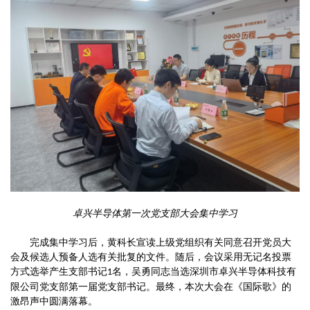
卓兴半导体第一次党支部大会集中学习
完成集中学习后，黄科长宣读上级党组织有关同意召开党员大
会及候选人预备人选有关批复的文件。随后，会议采用无记名投票
方式选举产生支部书记
名，吴勇同志当选深圳市卓兴半导体科技有
1
限公司党支部第一届党支部书记。最终，本次大会在《国际歌》的
激昂声中圆满落幕。