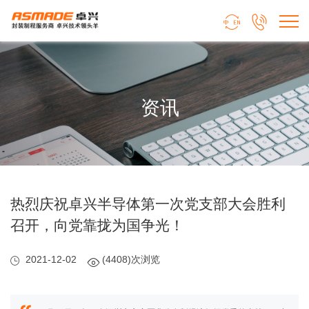


资讯
热烈庆祝卓兴半导体第一次党支部大会胜利
召开，向党靠拢为国争光！
2021-12-02
(4408)次浏览