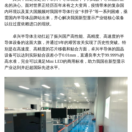
名的决心。面对世界正经历百年未有之大变局，疫情带来的复杂国
内环境以及某大国频频对我国半导体行业
“卡脖子”等一系列困难，
亟
需国内半导体品牌站出来，齐心解决我国新型显示产业链核心装备
以往过度依赖进口的现状。
卓兴半导体主动扛起了振兴国产高性能、高精度、高速度的半
导体设备的这面大旗，并通过
年的艰苦攻关实现了历史性突破。特
5
别是
在高速度、高精度的芯片移载和贴合方面，卓兴半导体的固晶
设备可以达到实际贴合误差小于
0.01mm，直通良率大于
99.999%
的
高水准，完全可以满足
Mini LED的商用标准，助力我国在新型显示
产业达到并赶超国际先进水平。