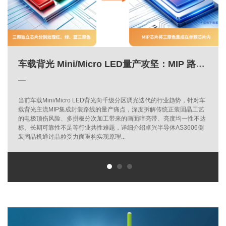
倒装固晶：破局Micro LED MIP 量产良率瓶颈的核心制程
车载背光 Mini/Micro LED量产攻坚：MIP 路线的工艺瓶颈与倒装固晶解决方案
车载背光 Mini/Micro LED量产攻坚：MIP 路线的工艺瓶颈与倒装固晶解决方案
摆脱滑环限制 实现360°连续旋转通信|卓兴SpinBus360 EtherCAT无线传输
摆脱滑环限制 实现360°连续旋转通信|卓兴SpinBus360 EtherCAT无线传输
当前车载Mini/Micro LED背光向千级分区调光迭代的行业趋势，针对车
载背光主流MIP集成封装路线的量产痛点，深度拆解传统正装固晶工艺
的电极顶伤风险、多拼板分次加工带来的画面暗亮带、亮度均一性不达
标、长期可靠性不足等行业共性难题，详细介绍卓兴半导体AS3606倒
装固晶机通过晶粒受力面重构实现原理...