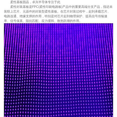
柔性基板固晶，卓兴半导体专注于此
柔性封装基板是FPC(柔性印刷电路板)产品中的重要高端分支产品，指还未
装联上芯片、元器件的封装型柔性基板。在芯片封装过程中，起到承载芯片、
电路连通、绝缘支撑的作用，特别是对芯片起到物理保护、提高信号传输速
率、信号保真、阻抗匹配、应力缓和、散热防潮的作用。