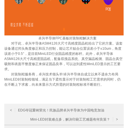
卓兴半导体FPC基板封装制程解决方案
对于此，卓兴半导体ASM4126大尺寸高精度固晶机给出了它的方案。该套
设备通过邦头角度修正和压力控制，能让芯片贴合位置误差小于±10um，角度
误差小于0.5°，是目前MiniLED行业固晶精度的标杆。此外，卓兴半导体
ASM4126大尺寸高精度固晶机，配备双搜晶系统、真空漏晶检测、固晶台真空
吸附和表面平整度修正来保证固晶良率，可以达到柔性MiniLED显示的工艺要
求。
封装制程服务商，卓兴技术领头羊!卓兴半导体自成立以来不遗余力布局
MiniLED封装制程领域，满足当下柔性显示对于封装制程工艺需求的同时，仍
在不断上下求索，向未来显示方式所需的封装制程标准不断前行。
<
EDG夺冠重铸荣光！民族品牌卓兴半导体为中国电竞加油
Mini-LED封装难点多，解决印刷工艺难题有何良策？
>