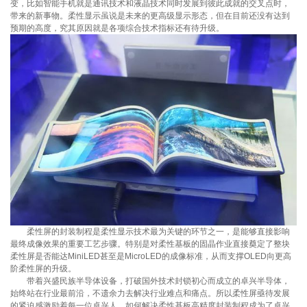
变，比如智能手机就是通讯技术和液晶技术同时发展到彼此成就的交叉点时，
带来的新事物。柔性显示虽说是未来的更高级显示形态，但在目前还没有达到
预期的高度，究其原因就是各项综合技术指标还有待升级。
柔性屏的封装制程是柔性显示技术最为关键的环节之一，是能够直接影响
最终成像效果的重要工艺步骤。特别是对柔性基板的固晶作业直接奠定了整块
柔性屏是否能达MiniLED甚至是MicroLED的成像标准，从而支撑OLED向更高
阶柔性屏的升级。
带着兴盛民族半导体设备，打破国外技术封锁初心而成立的卓兴半导体，
始终站在行业最前沿，不遗余力去解决行业难点和痛点。所以柔性屏亟待发展
的紧迫感激励着每一位卓兴人，如何解决柔性基板高精度封装制程成为了卓兴