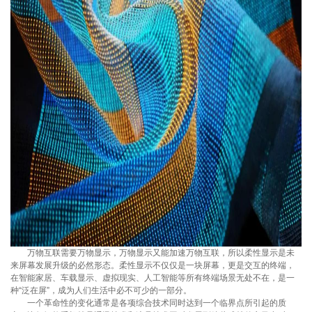
万物互联需要万物显示，万物显示又能加速万物互联，所以柔性显示是未
来屏幕发展升级的必然形态。柔性显示不仅仅是一块屏幕，更是交互的终端，
在智能家居、车载显示、虚拟现实、人工智能等所有终端场景无处不在，是一
种“泛在屏”，成为人们生活中必不可少的一部分。
一个革命性的变化通常是各项综合技术同时达到一个临界点所引起的质