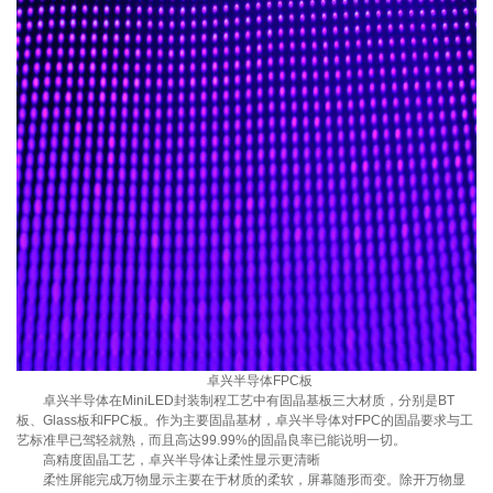
卓兴半导体FPC板
卓兴半导体在MiniLED封装制程工艺中有固晶基板三大材质，分别是BT
板、Glass板和FPC板。作为主要固晶基材，卓兴半导体对FPC的固晶要求与工
艺标准早已驾轻就熟，而且高达99.99%的固晶良率已能说明一切。
高精度固晶工艺，卓兴半导体让柔性显示更清晰
柔性屏能完成万物显示主要在于材质的柔软，屏幕随形而变。除开万物显