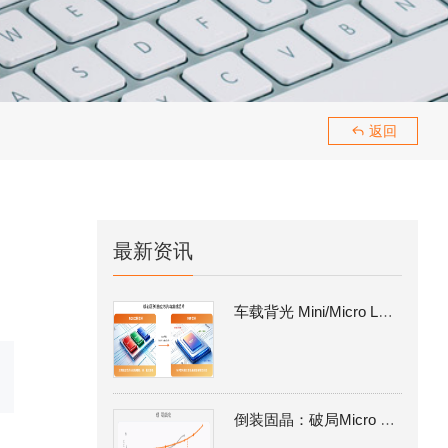
189293
返回

最新资讯
车载背光 Mini/Micro LED量产攻坚：MIP 路线的工艺瓶颈与倒装固晶解决方案
倒装固晶：破局Micro LED MIP 量产良率瓶颈的核心制程