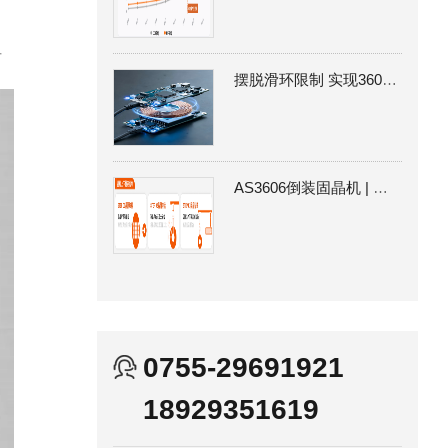
创
方
摆脱滑环限制 实现360°连续旋转通信|卓兴SpinBus360 EtherCAT无线传输
AS3606倒装固晶机 | 实现芯片零顶伤 突破Micro LED MIP量产困局
0755-29691921
18929351619