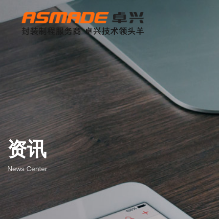
资讯
News Center