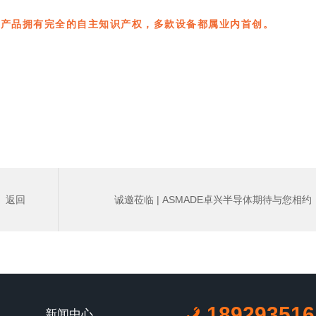
，产品拥有完全的自主知识产权，多款设备都属业内首创。
返回
诚邀莅临 | ASMADE卓兴半导体期待与您相约
SEMICON CHINA 2025
>
189293516
新闻中心