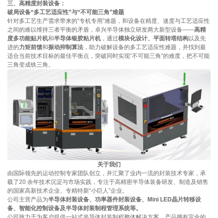
三、高精度封装设备：
破局设备“多工艺适应性”与“不可能三角”难题
针对多工艺生产需求带来的“专机专用”难题，和设备在精度、速度与工艺适应性
之间的难以维持三者平衡的矛盾，卓兴半导体独立研发两大新型设备——
高精
度多功能贴片机
和
半导体银胶粘片机
，通过
模块化设计、平面转塔结构
以及先
进的
力矩前馈
和
振动抑制算法
，助力破解设备的多工艺适应性难题，并找到最
适合当前技术目标的最佳平衡点，突破同时实现“不可能三角”的难度，把不可能
三角变成铁三角。
关于我们
由国际领先的运动控制专家团队创立，并汇聚了业内一流的封装技术专家，承
载了20 余年技术沉淀与市场实践，专注于高精密半导体装备研发、制造及销售
的国家高新技术企业、专精特新“小巨人”企业。
公司主营产品为
半导体封装设备、功率器件封装设备、Mini LED晶片转移设
备、智能化控制设备及半导体封装制程管理系统等。
公司致力于为客户提供一站式半导体封装制程整体解决方案，产品拥有完全的