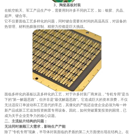
3、陶瓷基板封装
在航空航天、军工产品生产中，需要用到许多不同的工艺，如：银胶、共晶、
超声、键合等。
它不仅要面临工艺多样化的问题，同时键合需要长时间的高温高压，对设备的
热管理、材料热膨胀控制、精密力控都是巨大挑战。
面临多样化的基板以及多样化的工艺，对于许多封装厂商来说，“专机专用”是当
下的“第一解题思路”，但并非是“最优解题思路”。它造成巨大的资本浪费，不仅
无法适应订单波动和工艺迭代的常态，其僵化的产线还迫使企业必须为每一种
新产品或新工艺追加投资购置专用设备。因此，如何突破重复投资的困境，已
成为关乎企业竞争力的核心议题。
二、主流贴片结构的问题：
无法同时兼顾三大需求，影响生产产能
除了“专机专用”现象，半导体封装面临的矛盾的第二大方面便出现在结构上。在