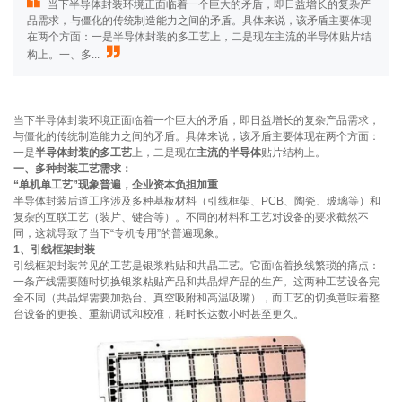
当下半导体封装环境正面临着一个巨大的矛盾，即日益增长的复杂产
品需求，与僵化的传统制造能力之间的矛盾。具体来说，该矛盾主要体现
在两个方面：一是半导体封装的多工艺上，二是现在主流的半导体贴片结
构上。一、多...
当下半导体封装环境正面临着一个巨大的矛盾，即日益增长的复杂产品需求，
与僵化的传统制造能力之间的矛盾。具体来说，该矛盾主要体现在两个方面：
一是
半导体封装的多工艺
上，二是现在
主流的半导体
贴片结构上。
一、多种封装工艺需求：
“单机单工艺”现象普遍，企业资本负担加重
半导体封装后道工序涉及多种基板材料（引线框架、PCB、陶瓷、玻璃等）和
复杂的互联工艺（装片、键合等）。不同的材料和工艺对设备的要求截然不
同，这就导致了当下“专机专用”的普遍现象。
1、引线框架封装
引线框架封装常见的工艺是银浆粘贴和共晶工艺。它面临着换线繁琐的痛点：
一条产线需要随时切换银浆粘贴产品和共晶焊产品的生产。这两种工艺设备完
全不同（共晶焊需要加热台、真空吸附和高温吸嘴），而工艺的切换意味着整
台设备的更换、重新调试和校准，耗时长达数小时甚至更久。