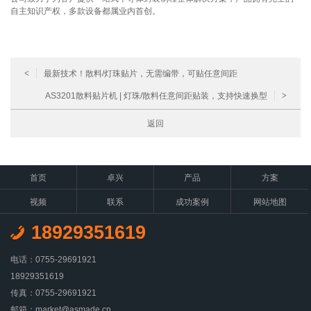
自主知识产权，多款设备都属业内首创。
<
最新技术！散料/灯珠贴片，无需编带，可贴任意间距
AS3201散料贴片机 | 灯珠/散料任意间距贴装，支持快速换型
>
返回
首页
卓兴
产品
方案
视频
联系
成功案例
网站地图
18929351619
电话：0755-29691921
18929351619
传真：0755-29691921
邮箱：market@asmade.cn