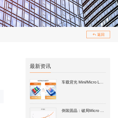
189293
返回

最新资讯
车载背光 Mini/Micro LED量产攻坚：MIP 路线的工艺瓶颈与倒装固晶解决方案
倒装固晶：破局Micro LED MIP 量产良率瓶颈的核心制程