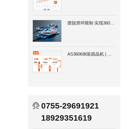
摆脱滑环限制 实现360°连续旋转通信|卓兴SpinBus360 EtherCAT无线传输
AS3606倒装固晶机 | 实现芯片零顶伤 突破Micro LED MIP量产困局
0755-29691921
18929351619