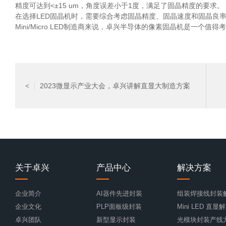
精度可达到<±15 um，角度误差小于1度，满足了固晶精度的要求。
在选择LED固晶机时，需要综合考虑固晶精度、固晶速度和固晶良
Mini/Micro LED制造商来说，卓兴半导体的像素固晶机是一个值
2023微显示产业大会，卓兴讲解直显大制造方案
<
关于卓兴
产品中心
解决方案
企业简介
AI器件先进封装
组装焊接线封装
企业文化
PLP面板级封装
Mini LED 直
卓兴团队
新型显示封装
光模块封装产线