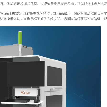
精度、固晶速度和固晶良率。围绕这些维度展开考虑，可以找到适合自己
icro LED芯片具有微缩化的特点，其pitch超小，因此对固晶精度提出
精度要求达到微米级别，而角度精度通常不超过1°。选择固晶精度高的固晶机，能