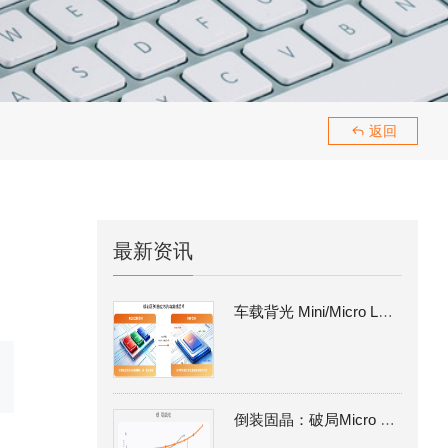
189293
返回

最新资讯
车载背光 Mini/Micro LED量产攻坚：MIP 路线的工艺瓶颈与倒装固晶解决方案
倒装固晶：破局Micro LED MIP 量产良率瓶颈的核心制程