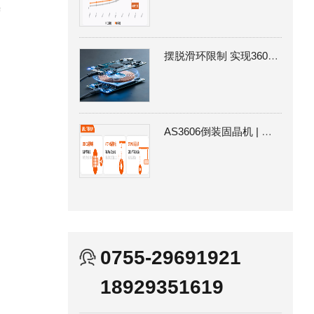
需
了
摆脱滑环限制 实现360°连续旋转通信|卓兴SpinBus360 EtherCAT无线传输
AS3606倒装固晶机 | 实现芯片零顶伤 突破Micro LED MIP量产困局
0755-29691921
18929351619