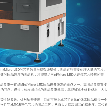
i/Micro LED的芯片数量呈指数级增长，固晶过程需要处理大量的芯片
晶速度的固晶机，才能满足Mini/Micro LED大规模芯片转移的需
率一直是Mini/Micro LED固晶设备研发的重点之一。高固晶良率直
补的问题。但是，如果固晶机的固晶良率越高，就能够减少修补成本，大
率等性能参数。针对这些维度，目前市场上卓兴半导体的像素固晶机是一
次性完成RGB三色芯片的固晶工序，从而大大提高固晶的精准度。其位