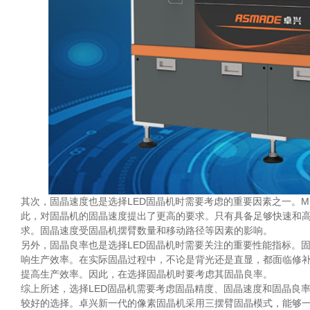
其次，固晶速度也是选择LED固晶机时需要考虑的重要因素之一。Min
此，对固晶机的固晶速度提出了更高的要求。只有具备足够快速和高效的固
求。固晶速度受固晶机摆臂数量和移动路径等因素的影响。
另外，固晶良率也是选择LED固晶机时需要关注的重要性能指标。固晶良
响生产效率。在实际固晶过程中，不论是背光还是直显，都面临修
提高生产效率。因此，在选择固晶机时要考虑其固晶良率。
综上所述，选择LED固晶机需要考虑固晶精度、固晶速度和固晶良
较好的选择。卓兴新一代的像素固晶机采用三摆臂固晶模式，能够一