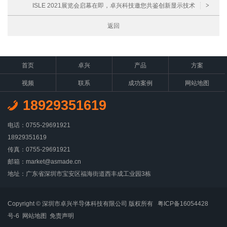
ISLE 2021展览会启幕在即，卓兴科技邀您共鉴创新显示技术
>
返回
首页
卓兴
产品
方案
视频
联系
成功案例
网站地图
18929351619
电话：0755-29691921
18929351619
传真：0755-29691921
邮箱：market@asmade.cn
地址：广东省深圳市宝安区福海街道西丰成工业园3栋
Copyright © 深圳市卓兴半导体科技有限公司 版权所有
粤ICP备16054428
号-6
网站地图
免责声明