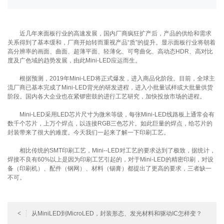
近几年来面板行业的高速发展，国内厂商疯狂扩产后，产品的供给和需求
关系得到了基本缓和，厂商开始转而重视产品“质”的提升。显示面板行业将朝着
高分辨率的画面、曲面、超薄平面、轻薄化、可弯曲化、高动态HDR、高对比
度及广色域的趋势发展，由此Mini-LED应运而生。
根据预测，2019年Mini-LED将正式爆发，进入商品化阶段。目前，全球主
流厂商已基本完成了Mini-LED背光的研发进程，进入小批量试样或大批量供货
阶段。国内各大企业也在紧锣密鼓的进行工艺研究，加快投放市场的进程。
Mini-LED采用LED芯片尺寸为微米等级，每张Mini-LED线路板上通常会有
数千个芯片，上万个焊点，以连接RGB三色芯片。如此巨量的焊点，给芯片的
封装带来了很大的难度。今天我们一起来了解一下印刷工艺。
相比传统的SMT印刷工艺，Mini--LED对工艺的要求达到了极致，据统计，
焊接不良有60%以上是因为印刷工艺引起的，对于Mini-LED的精密印刷，对设
备（印刷机）、配件（钢网）、材料（锡膏）都提出了更高的要求，三者缺一
不可。
<
从MiniLED到MicroLED，封装形态、发光材料和驱动IC怎样变？