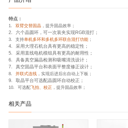
特点：
1.
双臂交替固晶
，提升固晶效率；
2. 六个晶圆环，可一次装夹实现RGB混打；
3. 支持
单机多环和多机多环联合混打功能
；
4. 采用大理石机台具有更高的稳定性；
5. 采用直线电机模组具有更高的耐用性；
6. 具备真空漏晶检测和吸嘴清洗设计；
7. 真空固晶平台和表面平整度修正设计；
8.
并联式连线
，实现后进后出自动上下板；
9. 取晶平台可选配晶圆环自动校正；
10. 可选配
飞拍、校正
，提升固晶效率；
相关产品