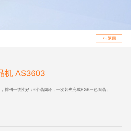
189293
返回

机 AS3603
，排列一致性好；6个晶圆环，一次装夹完成RGB三色固晶；