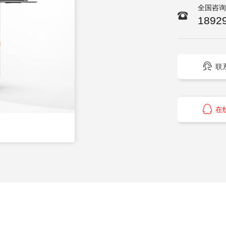
全国咨
1892

联

在