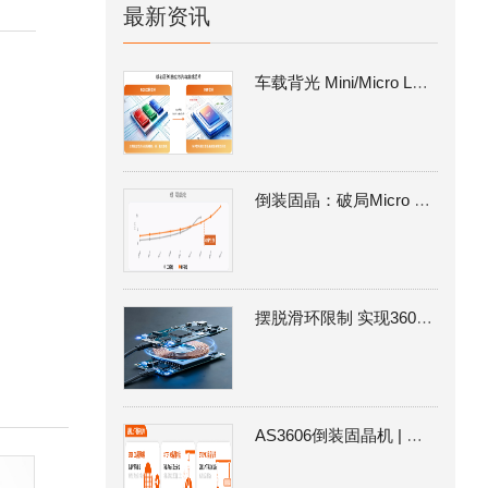
最新资讯
车载背光 Mini/Micro LED量产攻坚：MIP 路线的工艺瓶颈与倒装固晶解决方案
倒装固晶：破局Micro LED MIP 量产良率瓶颈的核心制程
摆脱滑环限制 实现360°连续旋转通信|卓兴SpinBus360 EtherCAT无线传输
AS3606倒装固晶机 | 实现芯片零顶伤 突破Micro LED MIP量产困局