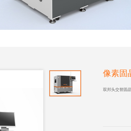
像素固晶
双邦头交替固晶