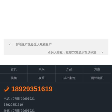
<
智能化产线提效大规模量产
卓兴大基板：重塑COB显示市场标准
>
首页
卓兴
产品
方案
视频
联系
成功案例
网站地图
18929351619
电话：0755-29691921
18929351619
传真：0755-29691921